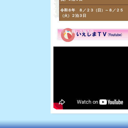
令和８年 ８／２３（日）～８／２５
（火）２泊３日
令和８年 ９／１９（土）～９／２１
（月・祝）２泊３日