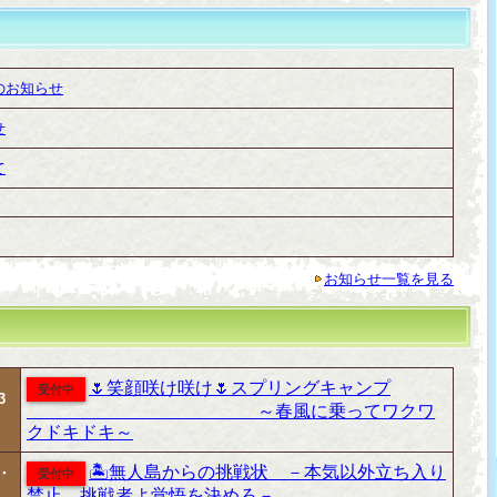
のお知らせ
せ
て
お知らせ一覧を見る
🌷笑顔咲け咲け🌷スプリングキャンプ
受付中
3
～春風に乗ってワクワ
クドキドキ～
🏝無人島からの挑戦状 －本気以外立ち入り
・
受付中
禁止 挑戦者よ覚悟を決めろ－