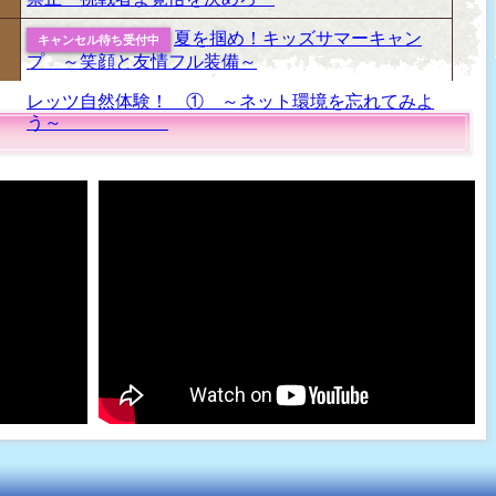
夏を掴め！キッズサマーキャン
キャンセル待ち受付中
プ ～笑顔と友情フル装備～
レッツ自然体験！ ① ～ネット環境を忘れてみよ
う～