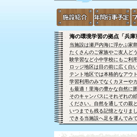
海の環境学習の拠点「兵庫
当施設は瀬戸内海に浮かぶ家
たくさんのご家族やご友人ど
験学習など小中学校にもご利
ロッジ地区は目の前に広く白
テント地区では本格的なアウ
学習利用のみでなくカヌーや
も最適！里海の豊かな自然に
そのキャンバスにそれぞれの
ください。自然を通しての親
いつまでも残る記憶となりま
できる当施設へ足を運んでみ