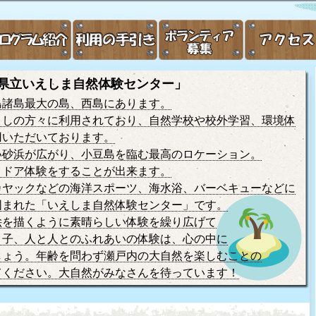
県立いえしま自然体験センター」
島諸島最大の島、西島にあります。
うしの方々に利用されており、自然学校や校外学習、環境体
用いただいております。
い砂浜が広がり、小豆島を臨む最高のロケーション。
トドア体験をすることが出来ます。
カヤックなどの海洋スポーツ、海水浴、バーベキューなどに
囲まれた「いえしま自然体験センター」です。
絵を描くように素晴らしい体験を繰り広げて
と子、人と人とのふれあいの体験は、心の中に
しょう。年齢を問わず瀬戸内の大自然を楽しむことの
てください。大自然がみなさんを待っています！