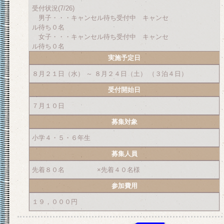
受付状況(7/26)
男子・・・キャンセル待ち受付中 キャンセ
ル待ち０名
女子・・・キャンセル待ち受付中 キャンセ
ル待ち０名
実施予定日
８月２１日（水） ～ ８月２４日（土） （３泊４日）
受付開始日
７月１０日
募集対象
小学４・５・６年生
募集人員
先着８０名 ×先着４０名様
参加費用
１９，０００円