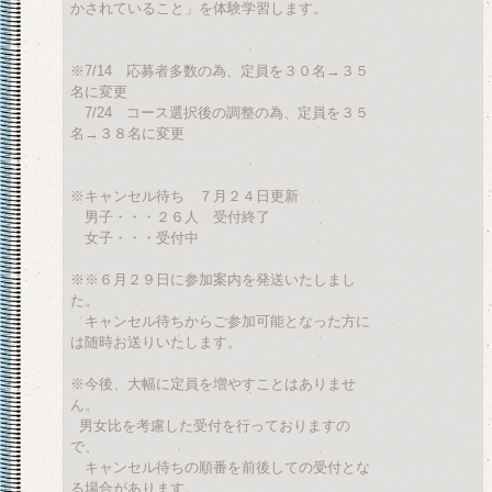
かされていること」を体験学習します。
※7/14 応募者多数の為、定員を３０名→３５
名に変更
7/24 コース選択後の調整の為、定員を３５
名→３８名に変更
※キャンセル待ち ７月２４日更新
男子・・・２６人 受付終了
女子・・・受付中
※※６月２９日に参加案内を発送いたしまし
た。
キャンセル待ちからご参加可能となった方に
は随時お送りいたします。
※今後、大幅に定員を増やすことはありませ
ん。
男女比を考慮した受付を行っておりますの
で、
キャンセル待ちの順番を前後しての受付とな
る場合があります。