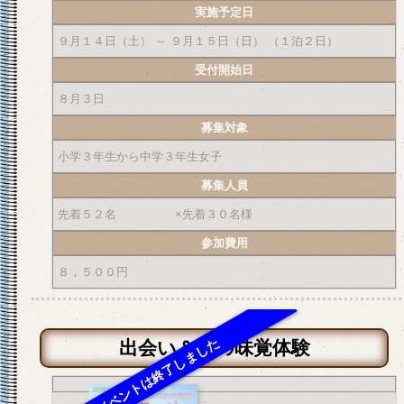
実施予定日
９月１４日（土） ～ ９月１５日（日） （１泊２日）
受付開始日
８月３日
募集対象
小学３年生から中学３年生女子
募集人員
先着５２名 ×先着３０名様
参加費用
８，５００円
出会い＆秋の味覚体験