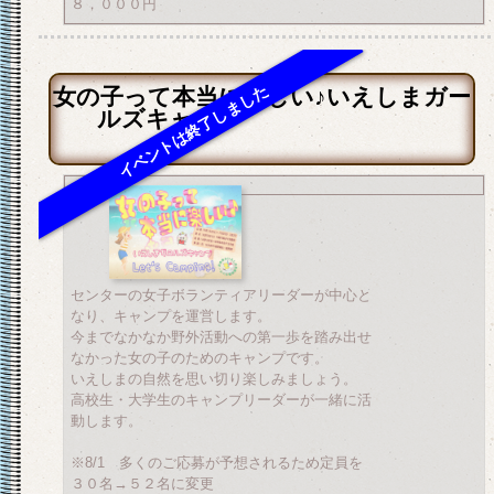
８，０００円
女の子って本当に楽しい♪いえしまガー
ルズキャンプ
センターの女子ボランティアリーダーが中心と
なり、キャンプを運営します。
今までなかなか野外活動への第一歩を踏み出せ
なかった女の子のためのキャンプです。
いえしまの自然を思い切り楽しみましょう。
高校生・大学生のキャンプリーダーが一緒に活
動します。
※8/1 多くのご応募が予想されるため定員を
３０名→５２名に変更