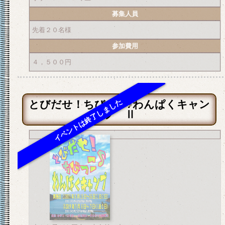
募集人員
先着２０名様
参加費用
４，５００円
とびだせ！ちびっ子♪わんぱくキャン
プ Ⅱ