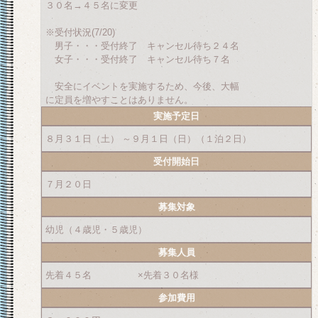
３０名→４５名に変更
※受付状況(7/20)
男子・・・受付終了 キャンセル待ち２４名
女子・・・受付終了 キャンセル待ち７名
安全にイベントを実施するため、今後、大幅
に定員を増やすことはありません。
実施予定日
８月３１日（土） ～９月１日（日）（１泊２日）
受付開始日
７月２０日
募集対象
幼児（４歳児・５歳児）
募集人員
先着４５名 ×先着３０名様
参加費用