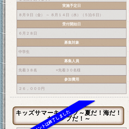
実施予定日
８月９日（金） ～ ８月１４日（水）（５泊６日）
受付開始日
６月２８日
募集対象
中学生
募集人員
先着３８名 ×先着３０名様
参加費用
２６，０００円
キッズサマーキャンプ～夏だ！海だ！
キャンプだ！～