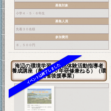
募集対象
小学４・５・６年生
募集人員
先着３０名様
参加費用
８，５００円
海辺の環境学習＆自然体験活動指導者
養成講座（教員１０年研修兼ねる）（環
境省後援事業）