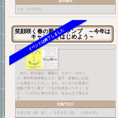
参加費用
１９，５００円
笑顔咲く春の親子キャンプ ～今年は
キャンプをはじめよう～
釣り、砂浜遊び、磯遊び、カヌー・カヤッ
ク、野外料理体験などで、親子・家族のふれあ
いを深めてください。また、センターが食堂の
残飯で育てた豚で「ブタの丸焼きパーティ」な
ど、「いのちと食の大切さ」をみんなで考えま
す。
実施予定日
５月２日（祝・木） ～ ５月５日（日） （３泊４日）