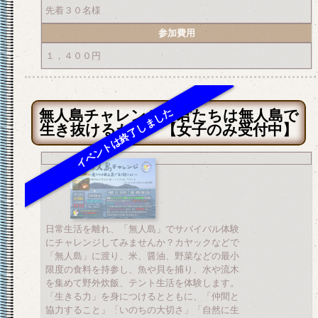
先着３０名様
参加費用
１，４００円
無人島チャレンジ～君たちは無人島で
生き抜けるか～ 【女子のみ受付中】
日常生活を離れ、「無人島」でサバイバル体験
にチャレンジしてみませんか？カヤックなどで
「無人島」に渡り、米、醤油、野菜などの最小
限度の食料を持参し、魚や貝を捕り、水や流木
を集めて野外炊飯、テント生活を体験します。
「生きる力」を身につけるとともに、「仲間と
協力すること」「いのちの大切さ」「自然に生