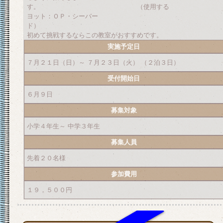
す。 （使用する
ヨット：ＯＰ・シーバー
ド）
初めて挑戦するならこの教室がおすすめです。
実施予定日
７月２１日（日）～ ７月２３日（火） （２泊３日）
受付開始日
６月９日
募集対象
小学４年生～ 中学３年生
募集人員
先着２０名様
参加費用
１９，５００円