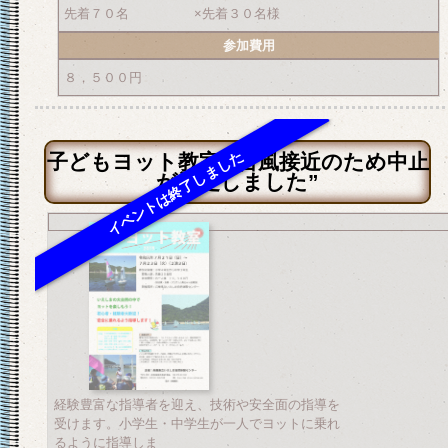
先着７０名 ×先着３０名様
参加費用
８，５００円
子どもヨット教室 “台風接近のため中止
が決定しました”
経験豊富な指導者を迎え、技術や安全面の指導を
受けます。小学生・中学生が一人でヨットに乗れ
るように指導しま