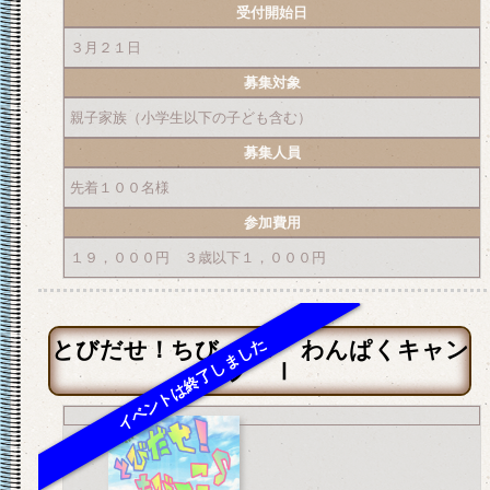
受付開始日
３月２１日
募集対象
親子家族（小学生以下の子ども含む）
募集人員
先着１００名様
参加費用
１９，０００円 ３歳以下１，０００円
とびだせ！ちびっ子♪ わんぱくキャン
プ Ⅰ