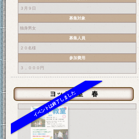
３月９日
募集対象
独身男女
募集人員
２０名様
参加費用
３，０００円
ヨット教室 春