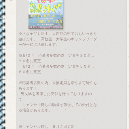
小さな子ども同士。大自然の中でおもいっきり
遊びます。 高校生・大学生のキャンプリーダ
ーが一緒に活動します。
※５/０４ 応募者多数の為、定員を３０名→
５０名に変更
５/２４ 応募者多数の為、定員を５０名→
６０名に変更
※応募者多数の為、今後定員を増やす可能性も
あります！
男女比を考慮した受付を行っておりますの
で、
キャンセル待ちの順番を前後しての受付とな
る場合があります。
※キャンセル待ち ６月２日更新