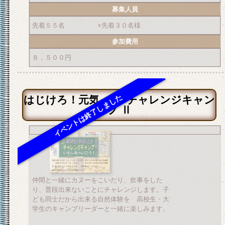
募集人員
先着５５名 ×先着３０名様
参加費用
８，５００円
はじけろ！元気っ子♪チャレンジキャン
プ Ⅱ
仲間と一緒にカヌーをこいだり、炊事をした
り、普段出来ないことにチャレンジします。子
ども同士だから出来る自然体験を 高校生・大
学生のキャンプリーダーと一緒に楽しみます。