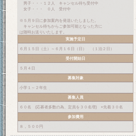
男子・・・１２人 キャンセル待ち受付中
女子・・・ ０人 受付中
※５月９日に参加案内を発送いたしました。
キャンセル待ちからご参加可能となった方に
は随時お送りいたします。
実施予定日
６月１５日（土）～６月１６日（日） （１泊２日）
受付開始日
５月４日
募集対象
小学１～２年生
募集人員
６０名 (応募者多数の為、定員を３０名増) ×先着３０名
参加費用
８，５００円