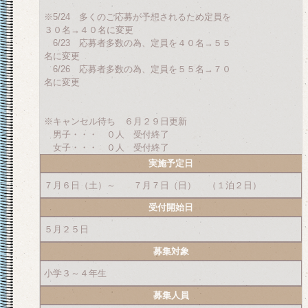
※5/24 多くのご応募が予想されるため定員を
３０名→４０名に変更
6/23 応募者多数の為、定員を４０名→５５
名に変更
6/26 応募者多数の為、定員を５５名→７０
名に変更
※キャンセル待ち ６月２９日更新
男子・・・ ０人 受付終了
女子・・・ ０人 受付終了
実施予定日
７月６日（土）～ ７月７日（日） （１泊２日）
受付開始日
５月２５日
募集対象
小学３～４年生
募集人員