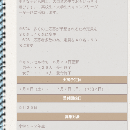
小さな子ども同士。大自然の中でおもいっきり
遊びます。 高校生・大学生のキャンプリーダ
ーが一緒に活動します。
※5/24 多くのご応募が予想されるため定員を
３０名→４０名に変更
6/23 応募者多数の為、定員を４０名→５３
名に変更
※キャンセル待ち ６月２９日更新
男子・・・２９人 受付終了
女子・・・ ０人 受付終了
実施予定日
７月６日（土）～ ７月７日（日）（１泊２日）
受付開始日
５月２５日
募集対象
小学１～２年生