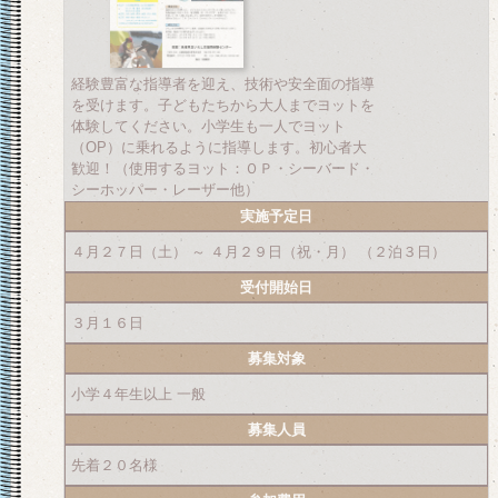
経験豊富な指導者を迎え、技術や安全面の指導
を受けます。子どもたちから大人までヨットを
体験してください。小学生も一人でヨット
（OP）に乗れるように指導します。初心者大
歓迎！（使用するヨット：ＯＰ・シーバード・
シーホッパー・レーザー他）
実施予定日
４月２７日（土） ～ ４月２９日（祝・月） （２泊３日）
受付開始日
３月１６日
募集対象
小学４年生以上 一般
募集人員
先着２０名様