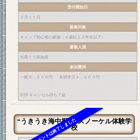
受付開始日
５月１１日
募集対象
キャンプ初心者の家族（４歳以上３年生以下）
募集人員
先着１５家族様
参加費用
一般８，５００円 未就学児４，５００円
5/28 キャンセル待ち７組
“うきうき海中探検”スノーケル体験学
校