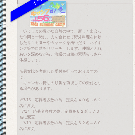
いえしまの豊かな自然の中で、新しく出会っ
た仲間と一緒に、力を合わせて野外料理を体験
したり、カヌーやカヤックを漕いだり、ハイキ
ング等で自然をリサーチ、します。仲間とふれ
あいを深めながら、海辺の自然の素晴らしさを
体感します。
※男女比を考慮した受付を行っておりますの
で、
キャンセル待ちの順番を前後しての受付とな
る場合があります。
※7/16 応募者多数の為、定員を４０名→６２
名に変更
7/17 応募者多数の為、定員を６２名→７０
名に変更
7/19 応募者多数の為、定員を６２名→８０
名に変更