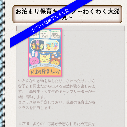
お泊まり保育キャンプ～わくわく大発
見～
いろんな生き物を探したり、さわったり。小さ
な子ども同士だから出来る自然体験を楽しみま
す。 高校生・大学生のキャンプリーダーが一
緒に活動します。
２クラス制を予定しており、現役の保育士が各
クラスを担当します。
※7/16 多くのご応募が予想されるため定員を