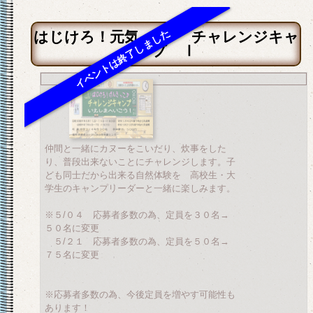
はじけろ！元気っ子♪ チャレンジキャ
ンプ Ⅰ
仲間と一緒にカヌーをこいだり、炊事をした
り、普段出来ないことにチャレンジします。子
ども同士だから出来る自然体験を 高校生・大
学生のキャンプリーダーと一緒に楽しみます。
※５/０４ 応募者多数の為、定員を３０名→
５０名に変更
５/２１ 応募者多数の為、定員を５０名→
７５名に変更
※応募者多数の為、今後定員を増やす可能性も
あります！