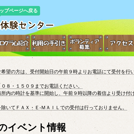
ップページへ戻る
ご希望の方は、受付開始日の午前９時よりお電話にて受付を行
５０８・１５０９までお電話ください。
務所内の時計を基準に開始し、午前９時以降の着信より受け付
を除いてＦＡＸ・Ｅ-ＭＡＩＬでの受付は行っておりません。
年のイベント情報